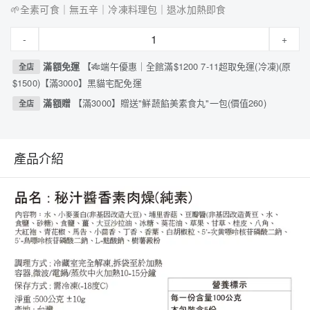
🌱全素可食｜無五辛｜冷凍料理包｜退冰加熱即食
-
+
滿額免運
【🎋端午優惠｜全館滿$1200 7-11超取免運(冷凍)(原
全店
$1500)【滿3000】黑貓宅配免運
滿額贈
【滿3000】贈送"鮮蔬餡美素食丸"一包(價值260)
全店
產品介紹