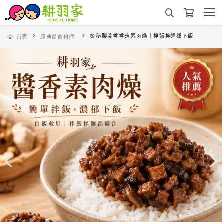
🌸秘製醬香香菇素肉燥｜拌飯拌麵都下飯
首頁
經典蔬食料理