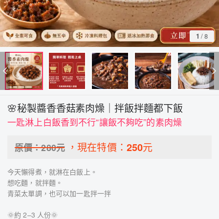
1
/
8
🌸秘製醬香香菇素肉燥｜拌飯拌麵都下飯
一匙淋上白飯香到不行“讓飯不夠吃”的素肉燥
，現在特價：
250
元
原價：
280
元
今天懶得煮，就淋在白飯上。
想吃麵，就拌麵。
青菜太單調，也可以加一匙拌一拌
🌞約 2–3 人份🌞