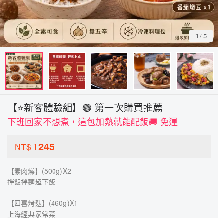
1
/
5
【⭐新客體驗組】🟢 第一次購買推薦
下班回家不想煮，這包加熱就能配飯🚚 免運
1245
NT$
【素肉燥】(500g)X2
拌飯拌麵超下飯
【四喜烤麩】(460g)X1
上海經典家常菜