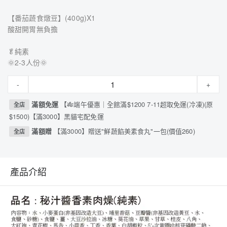
【番茄蔬食燉豆】(400g)X1
酸甜開胃無負擔
🥬純素
🌞2-3人份🌞
-
+
滿額免運
【🎋端午優惠｜全館滿$1200 7-11超取免運(冷凍)(原
全店
$1500)【滿3000】黑貓宅配免運
滿額贈
【滿3000】贈送"鮮蔬餡美素食丸"一包(價值260)
全店
產品介紹