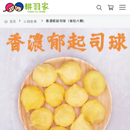
香濃郁起司球（每包六顆)
首頁
火鍋套餐