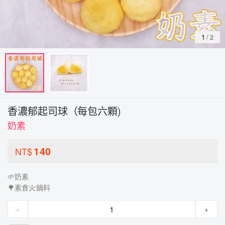
1
/
2
香濃郁起司球（每包六顆)
奶素
140
NT$
🌱奶素
🌳素食火鍋料
-
+